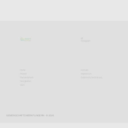
Instagram
Home
Kontakt
Projekt
Impressum
Planverfahren
Datenschutzerklärung
Neuigkeiten
Q&A
GEMEINSCHAFTSWERK FLINGERN - © 2026