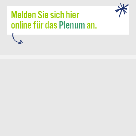
Melden Sie sich hier
online für das
Plenum
an.
Tragen Sie sich hier ganz bequem online in die
Teilnehmerliste zum Plenum ein.
akzeptieren *
* Hiermit willige ich ein, dass meine E-Mailadresse zum
Zwecke der Zusendung aktueller Informationen zum Projekt