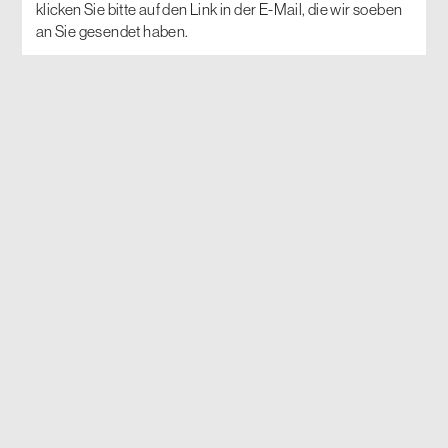
klicken Sie bitte auf den Link in der E-Mail, die wir soeben
an Sie gesendet haben.
Instagram
Home
Kontakt
Projekt
Impressum
Planverfahren
Datenschutzerklärung
Neuigkeiten