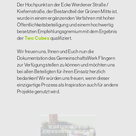
Der Hochpunkt an der Ecke Werdener Straße /
Kiefernstraße, der Bestandteil der Grünen Mitte ist,
wurde in einem ergänzenden Verfahren mit hoher
Öffentlichkeitsbeteiligung und einem hochwertig
besetzten Empfehlungsgremium mit dem Ergebnis
der
Two Cubes
qualifiziert.
Wir freuen uns, Ihnen und Euch nun die
Dokumentation des GemeinschaftsWerk Flingern
zur Verfügung stellen zu können und möchten uns
bei allen Beteiligten für ihren Einsatz herzlich
bedanken! Wir würden uns freuen, wenn dieser
einzigartige Prozess als Inspiration auch für andere
Projekte genutzt wird.
GESAMT-DOKUMENTATION
GEMEINSCHAFTSWERK FLINGERN