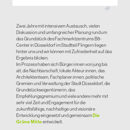
Zwei Jahre mit intensivem Austausch, vielen
Diskussion und umfangreicher Planung rund um
das Grundstück des Fachmarktzentrums B8-
Center in Düsseldorf im Stadtteil Flingern liegen
hinter uns und wir können mit Zufriedenheit auf das
Ergebnis blicken.
Im Prozess haben sich Bürger:innen von jung bis
alt, die Nachbarschaft, lokale Akteur:innen, das
Architektenteam, Fachplaner:innen, politische
Gremien und Verwaltung der Stadt Düsseldorf, die
Grundstückseigentümerin, das
Empfehlungsgremium und viele andere mehr mit
sehr viel Zeit und Engagement für die
zukunftsfähige, nachhaltige und visionäre
Entwicklung eingesetzt und gemeinsam
Die
Grüne Mitte
entwickelt.